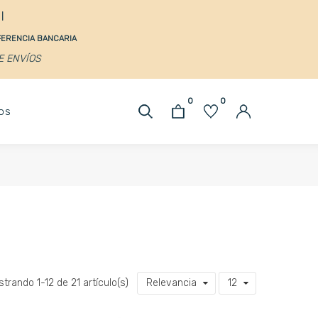
s
|
SFERENCIA BANCARIA
DE ENVÍOS
0
0
os
trando 1-12 de 21 artículo(s)
Relevancia
12