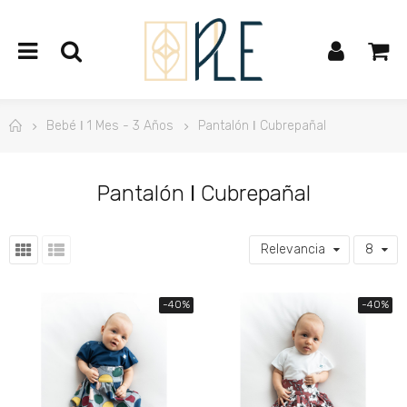
Bebé ǀ 1 Mes - 3 Años
Pantalón ǀ Cubrepañal
Pantalón ǀ Cubrepañal
Relevancia
8
-40%
-40%