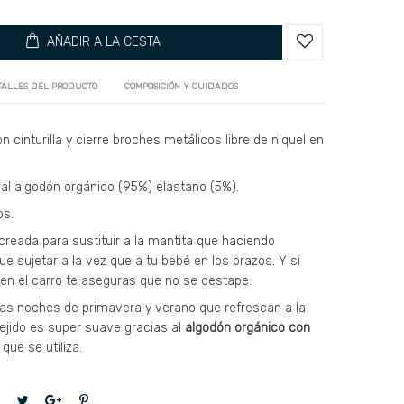
AÑADIR A LA CESTA
TALLES DEL PRODUCTO
COMPOSICIÓN Y CUIDADOS
 cinturilla y cierre broches metálicos libre de niquel en
al algodón orgánico (95%) elastano (5%).
os.
creada para sustituir a la mantita que haciendo
e sujetar a la vez que a tu bebé en los brazos. Y si
 en el carro te aseguras que no se destape.
as noches de primavera y verano que refrescan a la
 tejido es super suave gracias al
algodón orgánico con
que se utiliza.