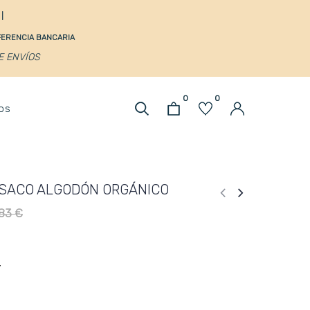
s
|
SFERENCIA BANCARIA
DE ENVÍOS
0
0
os
SACO ALGODÓN ORGÁNICO
83 €