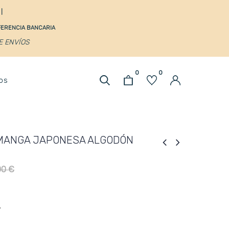
s
|
SFERENCIA BANCARIA
DE ENVÍOS
0
0
os
MANGA JAPONESA ALGODÓN
00 €