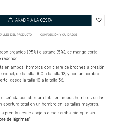
AÑADIR A LA CESTA
TALLES DEL PRODUCTO
COMPOSICIÓN Y CUIDADOS
odón orgánico (95%) elastano (5%), de manga corta
o redondo.
ta en ambos hombros con cierre de broches a presión
e niquel, de la talla 000 a la talla 12, y con un hombro
rto desde la talla 18 a la talla 36.
 diseñada con abertura total en ambos hombros en las
on abertura total en un hombro en las tallas mayores.
la prenda desde abajo o desde arriba, siempre sin
ibre de lágrimas"
.